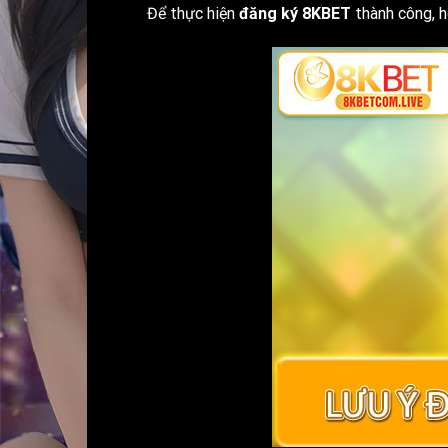
Để thực hiện
đăng ký 8KBET
thành công, h