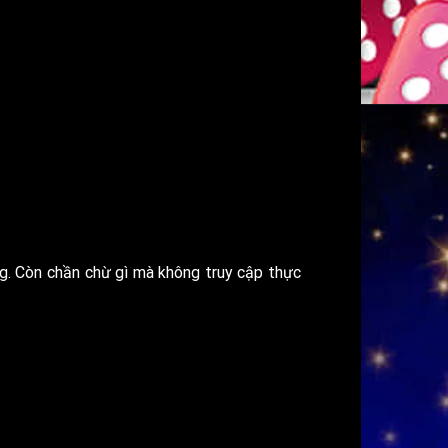
g. Còn chần chừ gì mà không truy cập thực