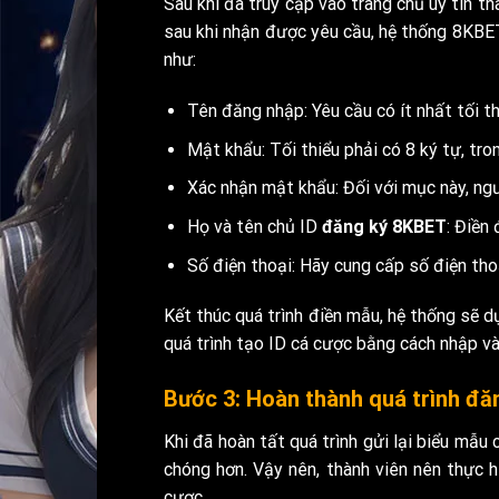
Sau khi đã truy cập vào trang chủ uy tín t
sau khi nhận được yêu cầu, hệ thống 8KBE
như:
Tên đăng nhập: Yêu cầu có ít nhất tối th
Mật khẩu: Tối thiểu phải có 8 ký tự, tro
Xác nhận mật khẩu: Đối với mục này, ngư
Họ và tên chủ ID
đăng ký 8KBET
: Điền
Số điện thoại: Hãy cung cấp số điện th
Kết thúc quá trình điền mẫu, hệ thống sẽ 
quá trình tạo ID cá cược bằng cách nhập và 
Bước 3: Hoàn thành quá trình đă
Khi đã hoàn tất quá trình gửi lại biểu mẫu c
chóng hơn. Vậy nên, thành viên nên thực hi
cược.