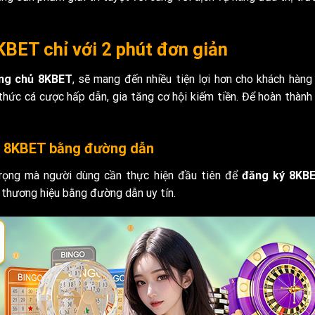
BET chỉ với 2 phút đơn giản
ng chủ 8KBET
, sẽ mang đến nhiều tiện lợi hơn cho khách hàng 
thức cá cược hấp dẫn, gia tăng cơ hội kiếm tiền. Để hoàn thành
hủ 8KBET bằng đường dẫn
rọng mà người dùng cần thực hiện đầu tiên để
đăng ký 8KB
thương hiệu bằng đường dẫn uy tín.