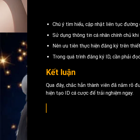
Chú ý tìm hiểu, cập nhật liên tục đường
Sử dụng thông tin cá nhân chính chủ khi 
Nên ưu tiên thực hiện đăng ký trên thiết
Trong quá trình đăng ký ID, cần phải đọc
Kết luận
Qua đây, chắc hẳn thành viên đã nắm rõ đ
hiện tạo ID cá cược để trải nghiệm ngay.