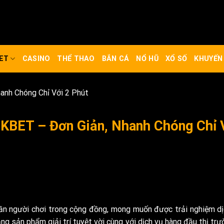
ET
CASINO
THỂ THAO
BẮN CÁ
NỔ HŨ
XỔ SỐ
KHUYẾN
anh Chóng Chỉ Với 2 Phút
KBET – Đơn Giản, Nhanh Chóng Chỉ 
n người chơi trong cộng đồng, mong muốn được trải nghiệm dịch
 sản phẩm giải trí tuyệt vời cùng với dịch vụ hàng đầu thị trư