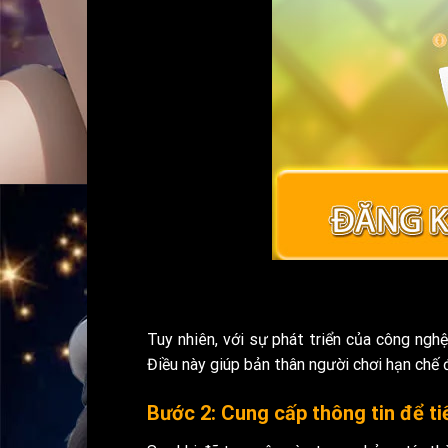
Tuy nhiên, với sự phát triển của công ngh
Điều này giúp bản thân người chơi hạn chế 
Bước 2: Cung cấp thông tin để t