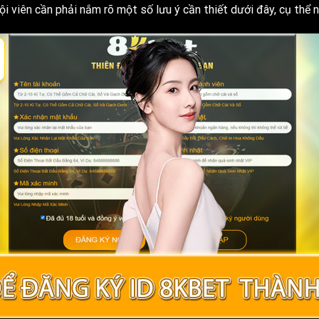
ội viên cần phải nắm rõ một số lưu ý cần thiết dưới đây, cụ thể 